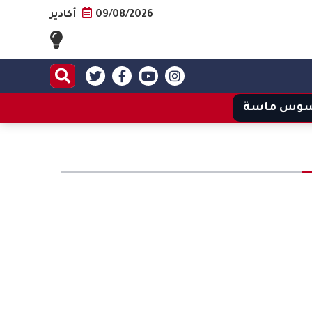
09/08/2026
أكادير
وس ماسة