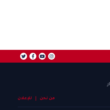
ر
من نحن
للإعلان