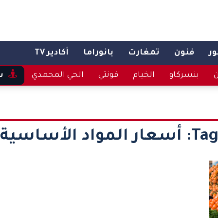
ر
فنون
تمغارت
بانوراما
أكادير TV
ن
بنسركاو
الخيام
فونتي
الحي المحمدي
س
Tag
أسعار المواد الأساسية