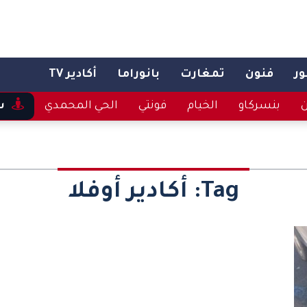
ر
فنون
تمغارت
بانوراما
أكادير TV
ن
بنسركاو
الخيام
فونتي
الحي المحمدي
س
Tag:
أكادير أوفلا