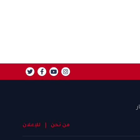
ر
من نحن
للإعلان