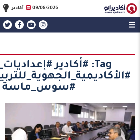
09/08/2026
أكادير
Tag:
#أكادير #إعداديات_ا
#الأكاديمية_الجهوية_للتربي
#سوس_ماسة