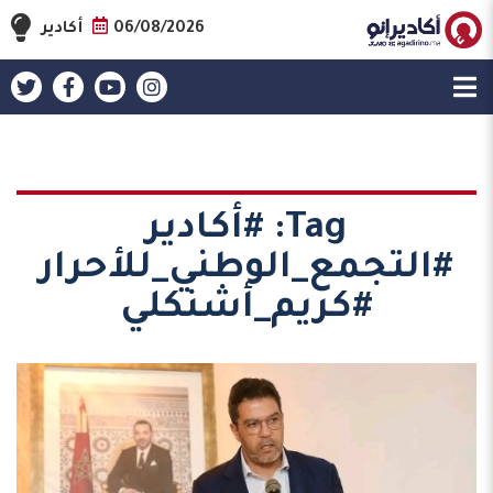
06/08/2026
أكادير
Tag:
#أكادير
#التجمع_الوطني_للأحرار
#كريم_أشنكلي