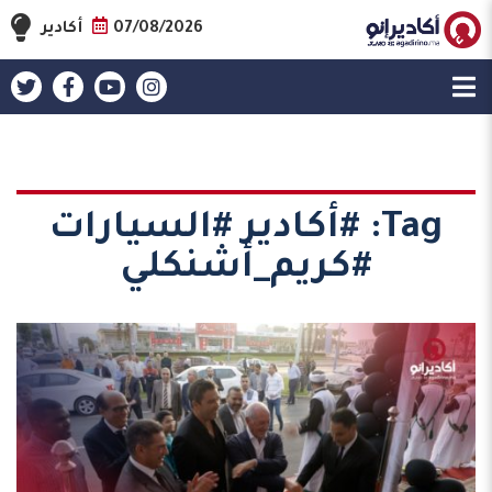
07/08/2026
أكادير
Tag:
#أكادير #السيارات
#كريم_أشنكلي