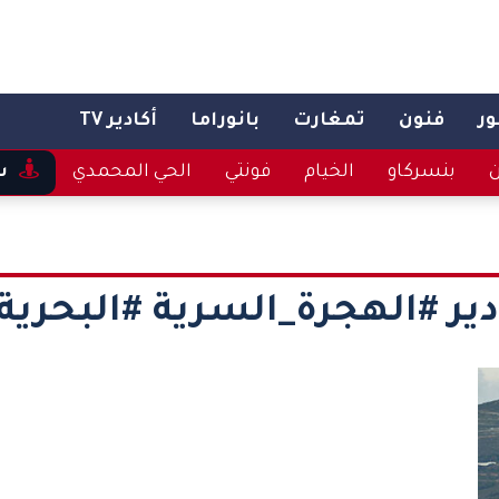
ر
فنون
تمغارت
بانوراما
أكادير TV
ن
بنسركاو
الخيام
فونتي
الحي المحمدي
س
دير #الهجرة_السرية #البحرية