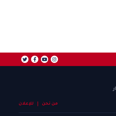
ر
من نحن
للإعلان