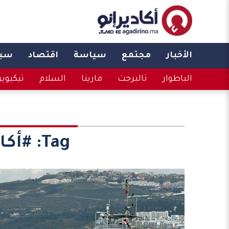
الأخبار
مجتمع
سياسة
اقتصاد
سبو
الباطوار
تالبرجت
مارينا
السلام
تيكيوي
Tag:
#أكا