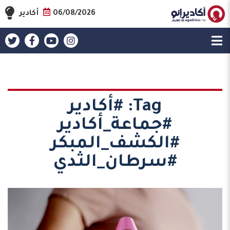
06/08/2026
أكادير
Tag:
#أكادير
#جماعة_أكادير
#الكشف_المبكر
#سرطان_الثدي