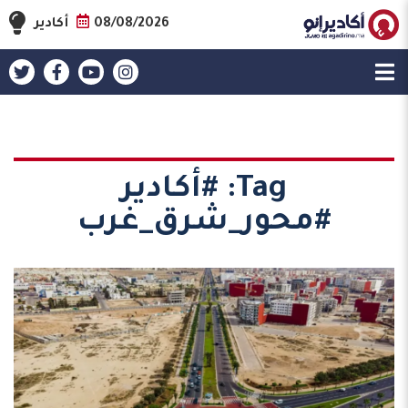
08/08/2026
أكادير
Tag:
#أكادير
#محور_شرق_غرب