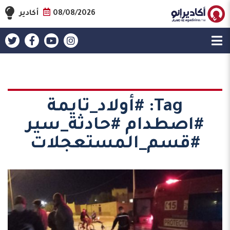
08/08/2026
أكادير
Tag:
#أولاد_تايمة
#اصطدام #حادثة_سير
#قسم_المستعجلات