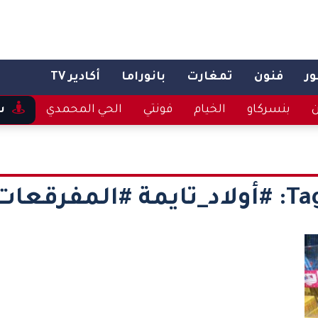
ر
فنون
تمغارت
بانوراما
أكادير TV
ن
بنسركاو
الخيام
فونتي
الحي المحمدي
س
Tag
#أولاد_تايمة #المفرقعات