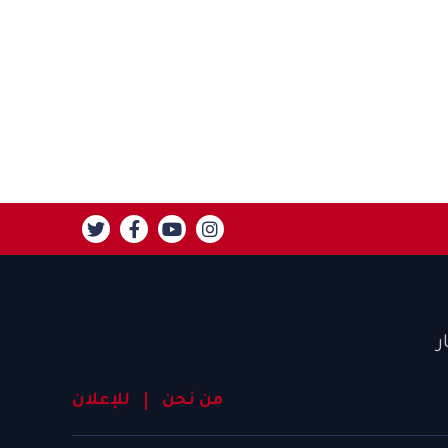
ر
من نحن
للإعلان