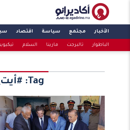
الأخبار
مجتمع
سياسة
اقتصاد
سبو
الباطوار
تالبرجت
مارينا
السلام
تيكيوي
Tag:
#أيت