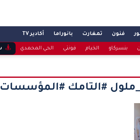
ر
فنون
تمغارت
بانوراما
أكادير TV
ن
بنسركاو
الخيام
فونتي
الحي المحمدي
س
_ملول #التامك #المؤسسات_