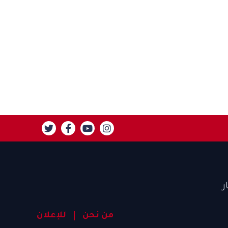
ر
من نحن
للإعلان