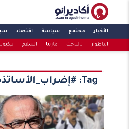
الأخبار
مجتمع
سياسة
اقتصاد
سبو
الباطوار
تالبرجت
مارينا
السلام
تيكيوي
Tag:
#إضراب_الأساتذة 