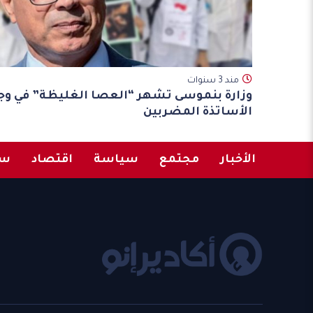
مند 3 سنوات
وزارة بنموسى تشهر “العصا الغليظة” في وج
الأساتذة المضربين
الأخبار
مجتمع
سياسة
اقتصاد
سب