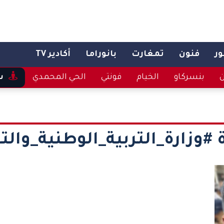
ر
فنون
تمغارت
بانوراما
أكادير TV
ن
بنسركاو
الخيام
فونتي
الحي المحمدي
س
#وزارة_التربية_الوطنية_والت