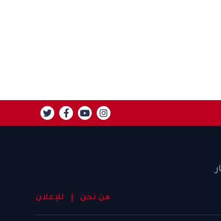
ر
من نحن
للإعلان