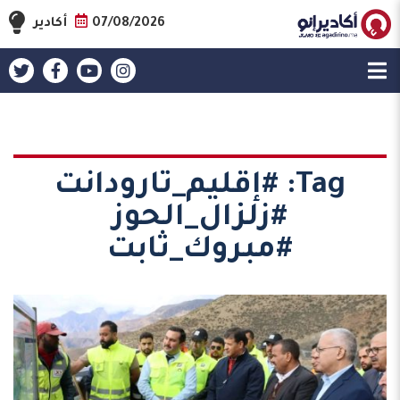
07/08/2026
أكادير
Tag:
#إقليم_تارودانت
#زلزال_الحوز
#مبروك_ثابت