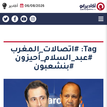
06/08/2026
أكادير
Tag:
#اتصالات_المغرب
#عبد_السلام_أحيزون
#بنشعبون