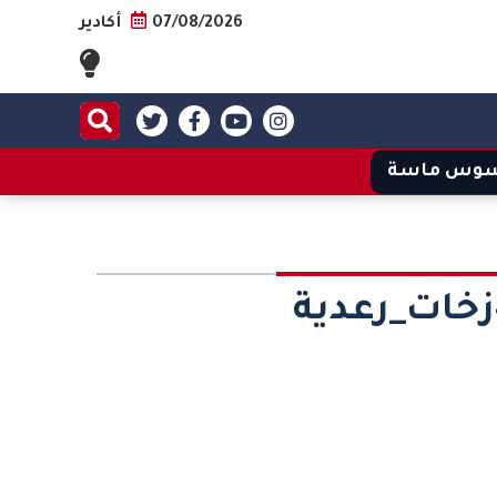
07/08/2026
أكادير
وس ماسة
خات_رعدية