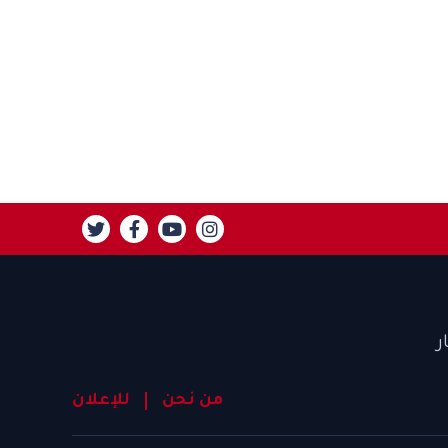
ر
من نحن
للإعلان