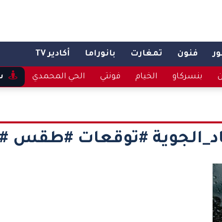
ر
فنون
تمغارت
بانوراما
أكادير TV
ن
بنسركاو
الخيام
فونتي
الحي المحمدي
س
اد_الجوية #توقعات #طقس #ز