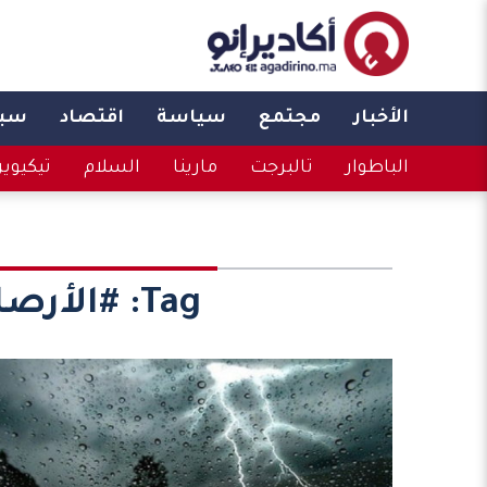
الأخبار
مجتمع
سياسة
اقتصاد
سبو
الباطوار
تالبرجت
مارينا
السلام
تيكيوي
Tag:
#الأرص