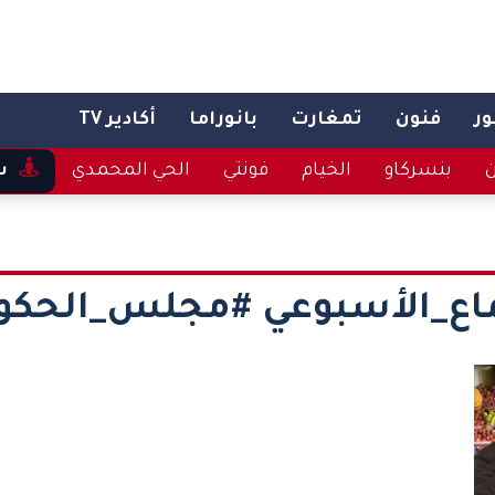
ر
فنون
تمغارت
بانوراما
أكادير TV
ن
بنسركاو
الخيام
فونتي
الحي المحمدي
س
ماع_الأسبوعي #مجلس_الحك