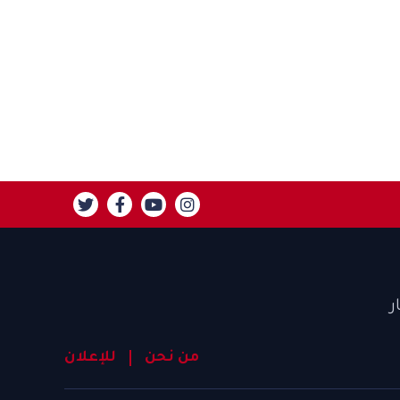
ر
من نحن
للإعلان