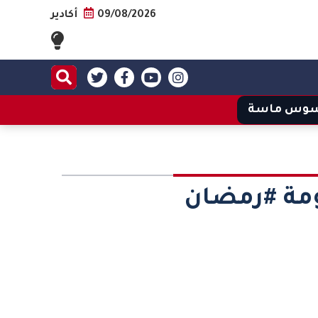
09/08/2026
أكادير
وس ماسة
ومة #رمضان