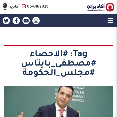
06/08/2026
أكادير
Tag:
#الإحصاء
#مصطفى_بايتاس
#مجلس_الحكومة