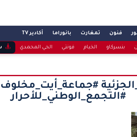
ر
فنون
تمغارت
بانوراما
أكادير TV
ن
بنسركاو
الخيام
فونتي
الحي المحمدي
س
_الجزئية #جماعة_أيت_مخلوف 
#التجمع_الوطني_للأحرار