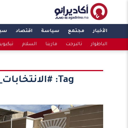
الأخبار
مجتمع
سياسة
اقتصاد
سبو
الباطوار
تالبرجت
مارينا
السلام
تيكيوي
Tag:
#الانتخابات