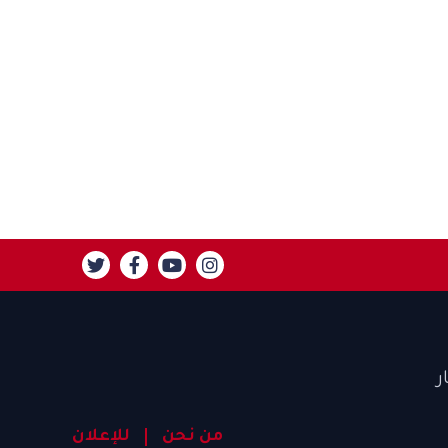
ر
من نحن
للإعلان