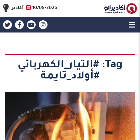
10/08/2026
أكادير
Tag:
#التيار_الكهربائي
#أولاد_تايمة