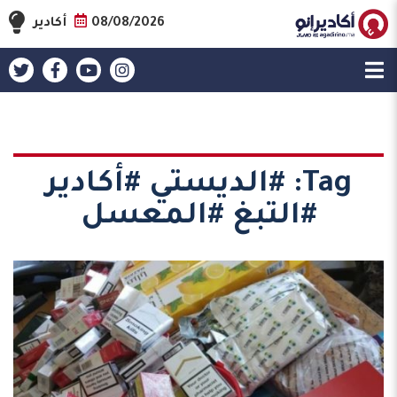
08/08/2026
أكادير
Tag:
#الديستي #أكادير
#التبغ #المعسل