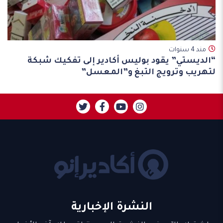
مند 4 سنوات
“الديستي” يقود بوليس أكادير إلى تفكيك شبكة
لتهريب وترويج التبغ و”المعسل”
النشرة الإخبارية