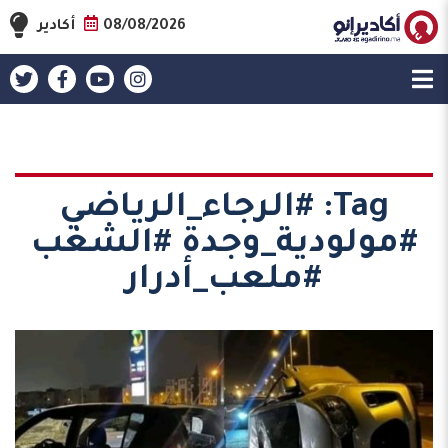
08/08/2026
أكادير
Tag:
#الرجاء_الرياضي
#مولودية_وجدة #الشغب
#ملعب_أدرار