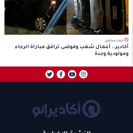
مند سنتين
أكادير.. أعمال شغب وفوضى ترافق مباراة الرجاء
ومولودية وجدة