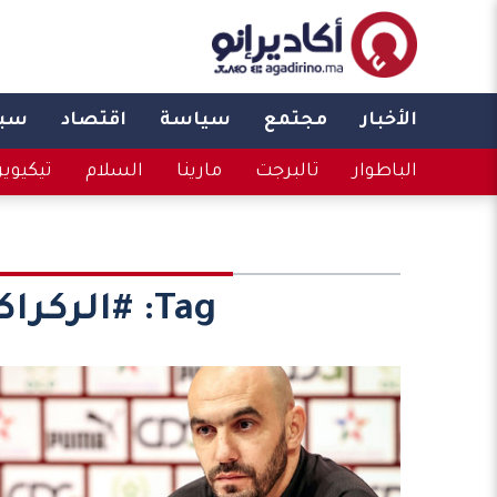
الأخبار
مجتمع
سياسة
اقتصاد
سبو
الباطوار
تالبرجت
مارينا
السلام
تيكيوي
Tag:
#الركراك