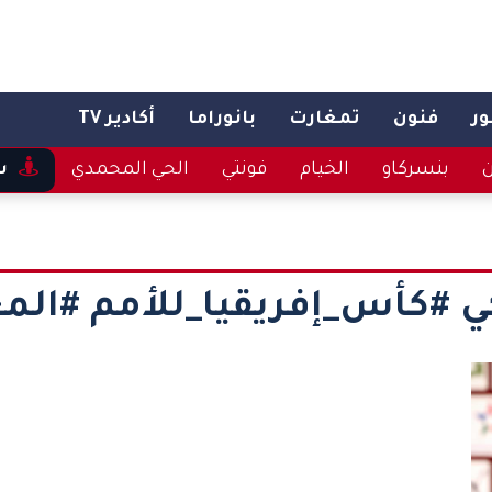
ر
فنون
تمغارت
بانوراما
أكادير TV
ن
بنسركاو
الخيام
فونتي
الحي المحمدي
س
ي #كأس_إفريقيا_للأمم #المغ