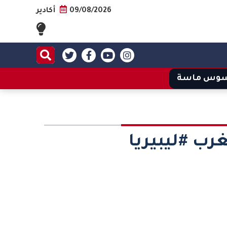
09/08/2026
أكادير
وس ماسة
رب #ليبيريا