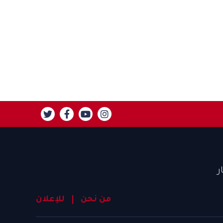
ر
من نحن
للإعلان