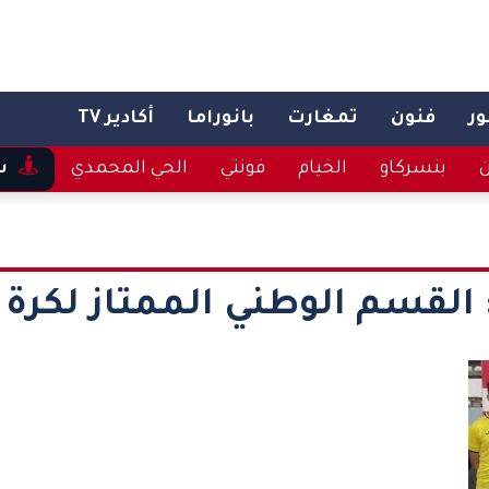
ر
فنون
تمغارت
بانوراما
أكادير TV
ن
بنسركاو
الخيام
فونتي
الحي المحمدي
س
القسم الوطني الممتاز لكرة ا