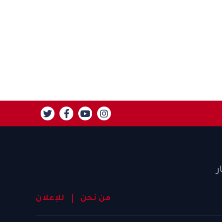
ر
من نحن
للإعلان