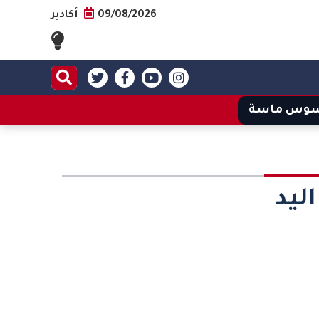
09/08/2026
أكادير
وس ماسة
ليد