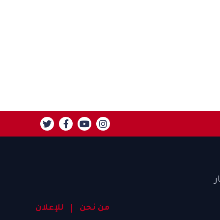
ر
من نحن
للإعلان