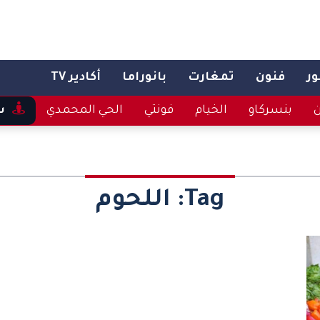
ر
فنون
تمغارت
بانوراما
أكادير TV
ن
بنسركاو
الخيام
فونتي
الحي المحمدي
س
Tag:
اللحوم