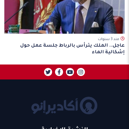
مند 3 سنوات
عاجل.. الملك يترأس بالرباط جلسة عمل حول
إشكالية الماء