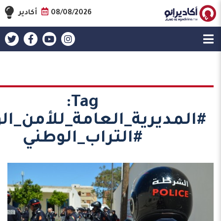
08/08/2026
أكادير
Tag:
#المديرية_العامة_للأمن_ال
#التراب_الوطني