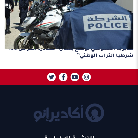
مند 3 سنوات
مديرية الحموشي توضح بشأن “مغادرة أكثر من 160
شرطيا التراب الوطني”