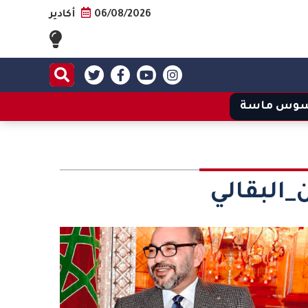
06/08/2026
أكادير
وس ماسة
البقالي