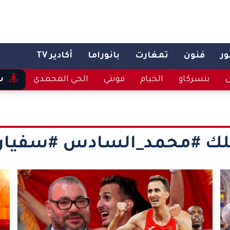
ر
فنون
تمغارت
بانوراما
أكادير TV
ن
بنسركاو
الخيام
فونتي
الحي المحمدي
س
لك #محمد_السادس #سفيان_