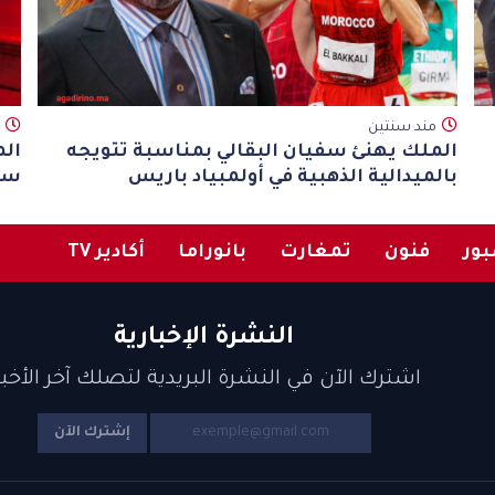
مند سنتين
الملك يهنئ سفيان البقالي بمناسبة تتويجه
ال
بالميدالية الذهبية في أولمبياد باريس
سفي
ور
فنون
تمغارت
بانوراما
أكادير TV
النشرة الإخبارية
اشترك الآن في النشرة البريدية لتصلك آخر الأخبا
إشترك الآن