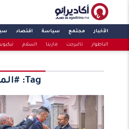
الأخبار
مجتمع
سياسة
اقتصاد
سبو
الباطوار
تالبرجت
مارينا
السلام
تيكيوي
Tag:
#الم