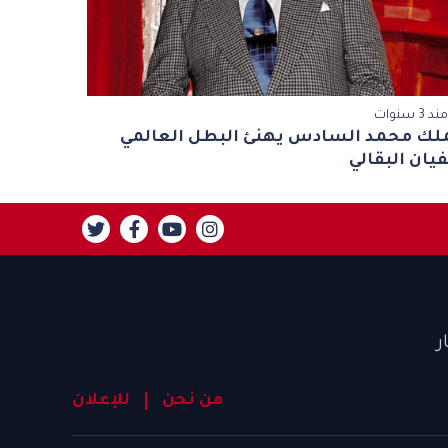
مند 3 سنوات
ملك محمد السادس يهنئ البطل العالمي
ان البقالي
ر
من نحن
للإعلان