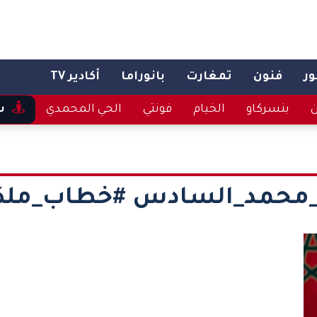
ر
فنون
تمغارت
بانوراما
أكادير TV
ن
بنسركاو
الخيام
فونتي
الحي المحمدي
س
محمد_السادس #خطاب_ملكي 