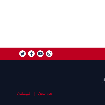
ر
من نحن
للإعلان