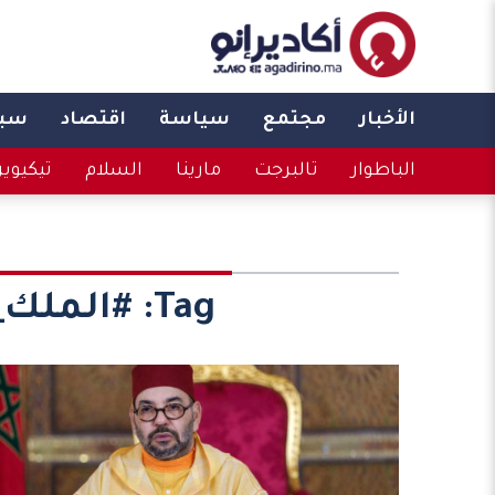
الأخبار
مجتمع
سياسة
اقتصاد
سبو
الباطوار
تالبرجت
مارينا
السلام
تيكيوي
Tag:
#الملك_