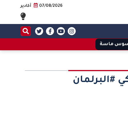
07/08/2026
أكادير
وس ماسة
#البرلمان