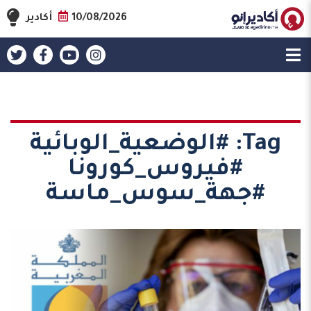
10/08/2026
أكادير
Tag:
#الوضعية_الوبائية
#فيروس_كورونا
#جهة_سوس_ماسة