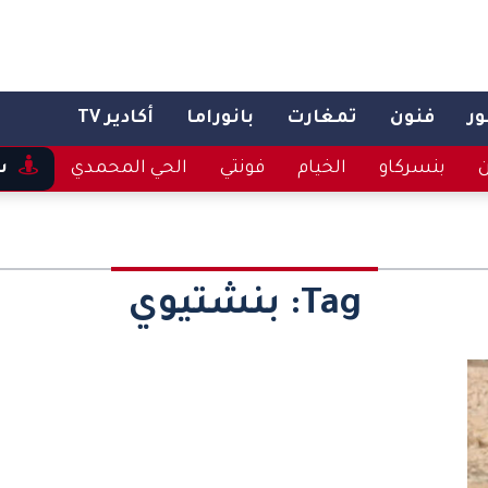
ر
فنون
تمغارت
بانوراما
أكادير TV
ن
بنسركاو
الخيام
فونتي
الحي المحمدي
س
Tag:
بنشتيوي