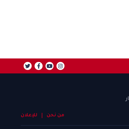
ر
من نحن
للإعلان