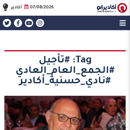
07/08/2026
أكادير
Tag:
#تأجيل
#الجمع_العام_العادي
#نادي_حسنية_أكادير