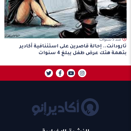
مند 5 سنوات
تارودانت.. إحالة قاصرين على استئنافية أكادير
بتهمة هتك عرض طفل يبلغ 4 سنوات