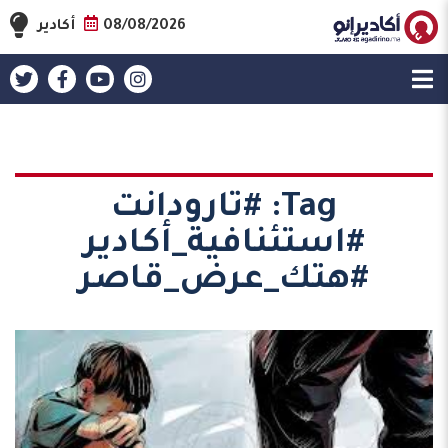
08/08/2026
أكادير
Tag:
#تارودانت
#استئنافية_أكادير
#هتك_عرض_قاصر