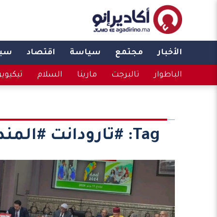
الأخبار
مجتمع
سياسة
اقتصاد
سبو
الباطوار
تالبرجت
مارينا
السلام
تيكيوي
Tag:
#تارودانت #المن