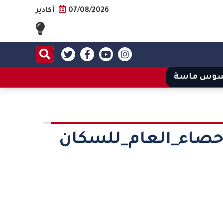
07/08/2026
أكادير
وس ماسة
إحصاء_العام_للسكان