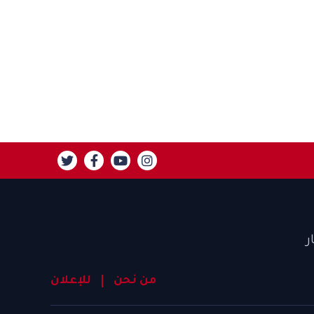
ر
من نحن
للإعلان