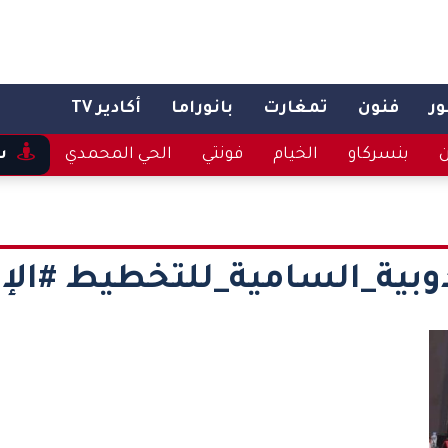
ر
فنون
تمغارت
بانوراما
أكادير TV
ن
بنسركاو
الخيام
فونتي
الحي المحمدي
س
دوبية_السامية_للتخطيط #ال