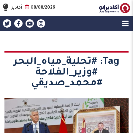
08/08/2026
أكادير
Tag:
#تحلية_مياه_البحر
#وزير_الفلاحة
#محمد_صديقي