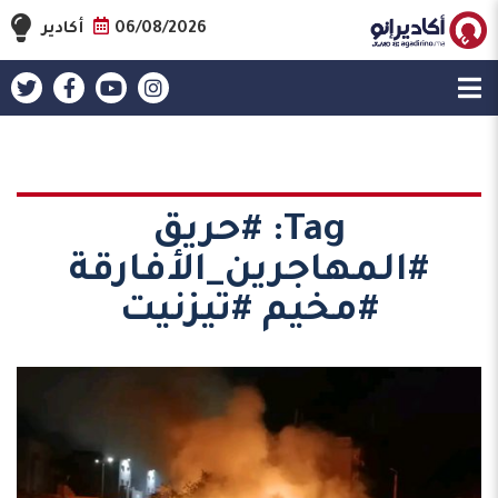
06/08/2026
أكادير
Tag:
#حريق
#المهاجرين_الأفارقة
#مخيم #تيزنيت