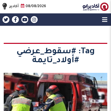
08/08/2026
أكادير
Tag:
#سقوط_عرضي
#أولاد_تايمة