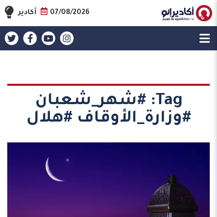
07/08/2026
أكادير
Tag:
#شهر_شعبان
#وزارة_الأوقاف #هلال