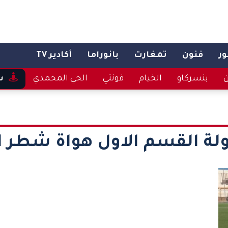
ر
فنون
تمغارت
بانوراما
أكادير TV
ن
بنسركاو
الخيام
فونتي
الحي المحمدي
س
لة القسم الاول هواة شطر ا