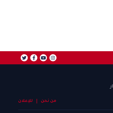
ر
من نحن
للإعلان