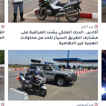
مند 7 أيام
أكادير.. الدرك الملكي يشدد المراقبة على
الق
مشارف الطريق السيار للحد من محاولات
الص
الهجرة غير النظامية
مند أسبوعين