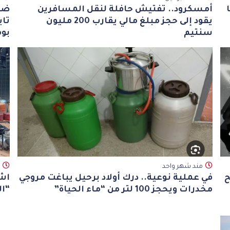
أمسكرود.. تفتيش حافلة لنقل المسافرين
ضرب
يقود إلى حجز مبلغ مالي يقارب 200 مليون
تا
سنتيم
بو
مند شهر واحد
ح
في عملية نوعية.. درك أولاد برحيل يباغت مروجي
اشت
مخدرات ويحجز 100 لتر من “ماء الحياة”
“الم