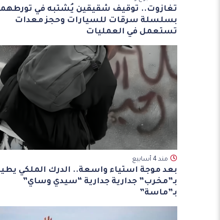
تغازوت.. توقيف شقيقين يُشتبه في تورطهما
بسلسلة سرقات للسيارات وحجز معدات
تستعمل في العمليات
مند 4 أسابيع
بعد موجة استياء واسعة.. الدرك الملكي يطي
بـ”مخرب” جدارية جدارية “سيدي وساي”
بـ”ماسة”