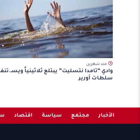
مند شهرين
وادي “تامدا نتسليت” يبتلع ثلاثينياً ويسـ.تنفر
سلطات أورير
الأخبار
مجتمع
سياسة
اقتصاد
سب