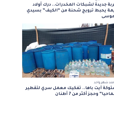
ة جديدة لشبكات المخدرات.. درك أولاد
يمة يحبط ترويج شحنة من “الكيف” بسيدي
موسى
مند شهر واحد
وكة آيت باها.. تفكيك معمل سري لتقطير
احيا” وحجز أكثر من 7 أطنان