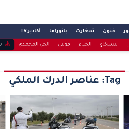
ر
فنون
تمغارت
بانوراما
أكادير TV
ن
بنسركاو
الخيام
فونتي
الحي المحمدي
س
Tag:
عناصر الدرك الملكي