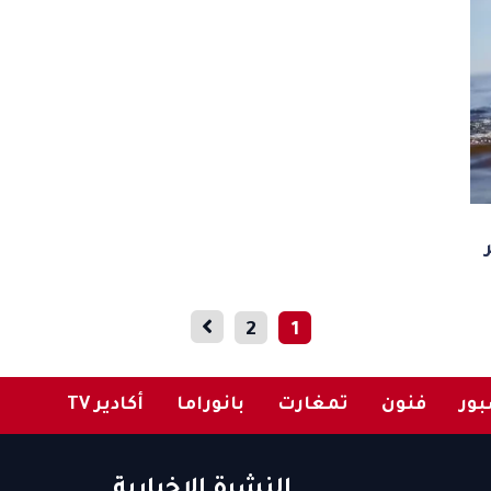
2
1
ور
فنون
تمغارت
بانوراما
أكادير TV