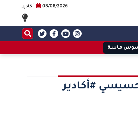
08/08/2026
أكادير
وس ماسة
حسيسي #أكادير