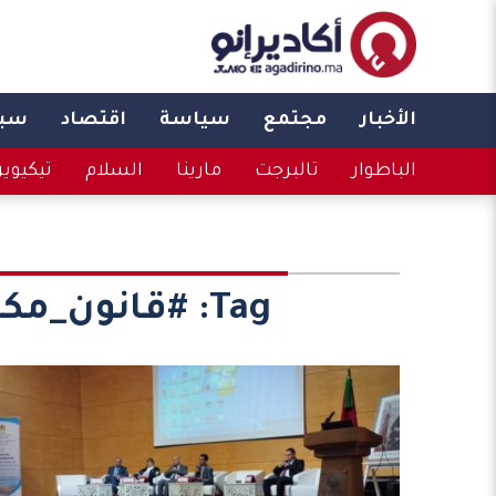
الأخبار
مجتمع
سياسة
اقتصاد
سبو
الباطوار
تالبرجت
مارينا
السلام
تيكيوي
Tag:
#قانون_مكا