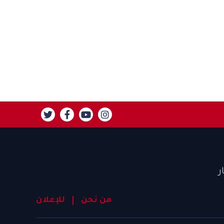
ر
من نحن
للإعلان