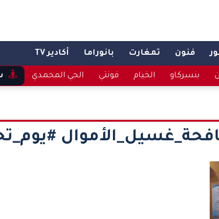
ر
فنون
تمغارت
بانوراما
أكادير TV
ن
بنسركاو
الخيام
فونتي
الحي المحمدي
س
فحة_غسيل_الأموال #يوم_ت