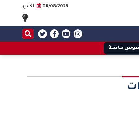
06/08/2026
أكادير
وس ماسة
ات