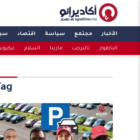
الأخبار
مجتمع
سياسة
اقتصاد
سبو
الباطوار
تالبرجت
مارينا
السلام
تيكيوي
ag: