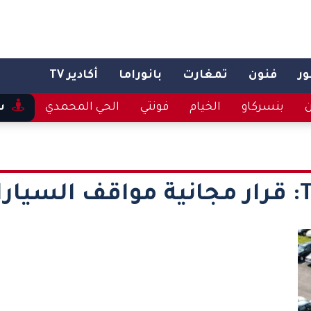
ر
فنون
تمغارت
بانوراما
أكادير TV
ن
بنسركاو
الخيام
فونتي
الحي المحمدي
س
T
قرار مجانية مواقف السيار