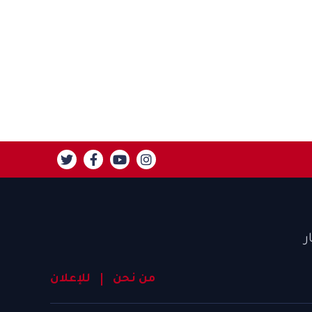
ر
من نحن
للإعلان