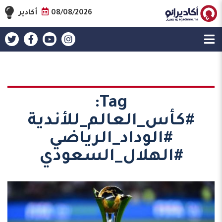
08/08/2026
أكادير
Tag:
#كأس_العالم_للأندية
#الوداد_الرياضي
#الهلال_السعودي