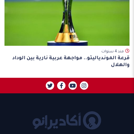
مند 4 سنوات
قرعة الموندياليتو.. مواجهة عربية نارية بين الوداد
والهلال