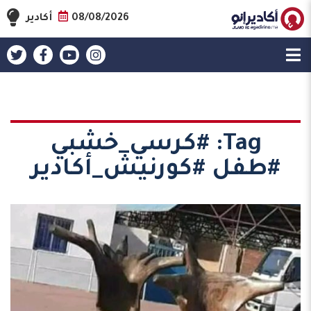
08/08/2026
أكادير
Tag:
#كرسي_خشبي
#طفل #كورنيش_أكادير