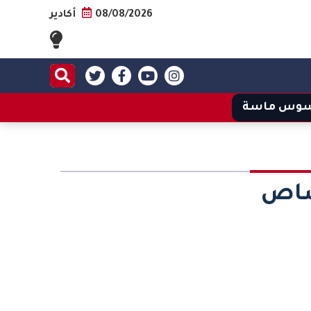
08/08/2026
أكادير
وس ماسة
صاص