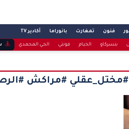
ر
فنون
تمغارت
بانوراما
أكادير TV
ن
بنسركاو
الخيام
فونتي
الحي المحمدي
س
#مختل_عقلي #مراكش #الر