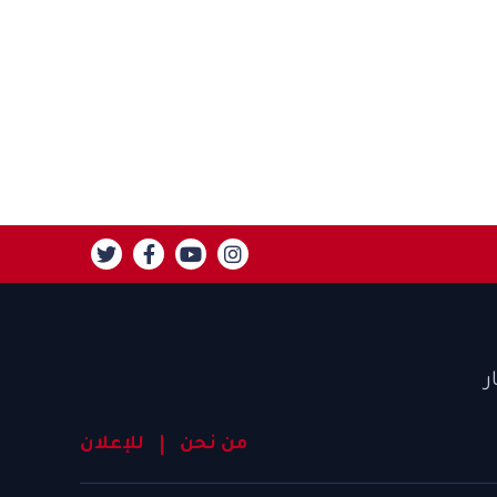
ر
من نحن
للإعلان