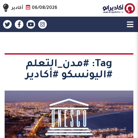
06/08/2026
أكادير
Tag:
#مدن_التعلم
#اليونسكو #أكادير