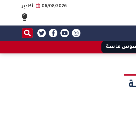
06/08/2026
أكادير
وس ماسة
ة