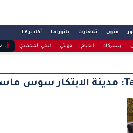
ر
فنون
تمغارت
بانوراما
أكادير TV
ن
بنسركاو
الخيام
فونتي
الحي المحمدي
س
Ta
مدينة الابتكار سوس ماس