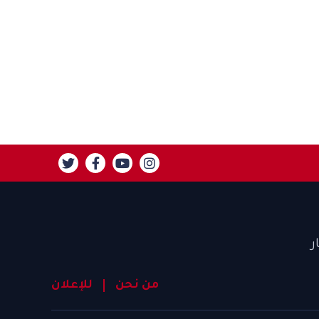
ر
من نحن
للإعلان