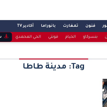
ر
فنون
تمغارت
بانوراما
أكادير TV
ن
بنسركاو
الخيام
فونتي
الحي المحمدي
س
Tag:
مدينة طاطا