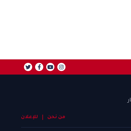
ر
من نحن
للإعلان