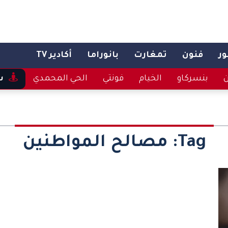
ر
فنون
تمغارت
بانوراما
أكادير TV
ن
بنسركاو
الخيام
فونتي
الحي المحمدي
س
Tag:
مصالح المواطنين