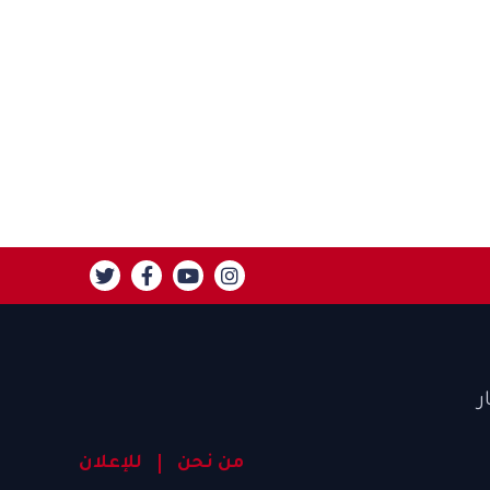
ر
من نحن
للإعلان