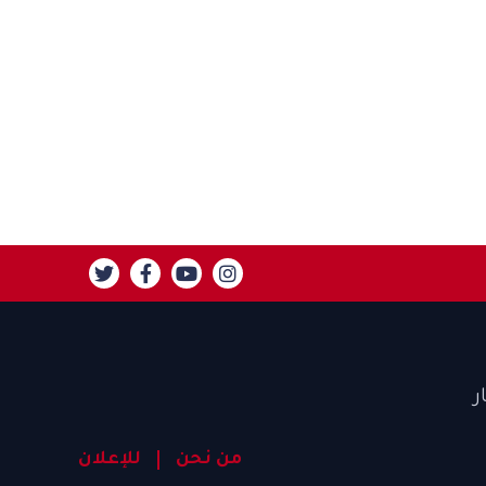
ر
من نحن
للإعلان