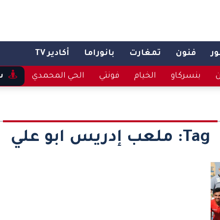
ر
فنون
تمغارت
بانوراما
أكادير TV
ن
بنسركاو
الخيام
فونتي
الحي المحمدي
س
Tag:
ملعب إدريس ابو علي