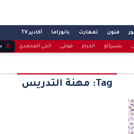
ر
فنون
تمغارت
بانوراما
أكادير TV
ن
بنسركاو
الخيام
فونتي
الحي المحمدي
س
Tag:
مهنة التدريس