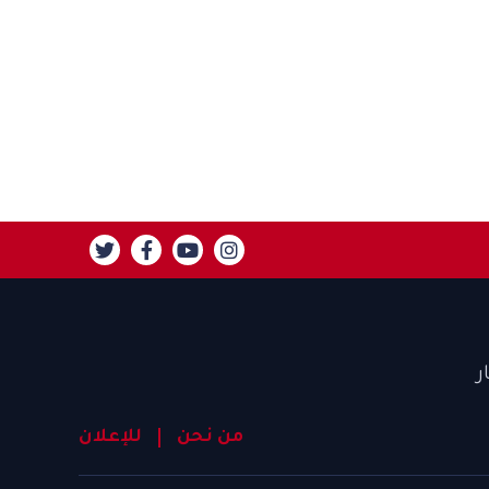
ر
من نحن
للإعلان